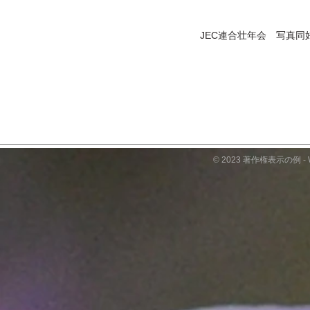
JEC​連合壮年会 写真
© 2023 著作権表示の例 -